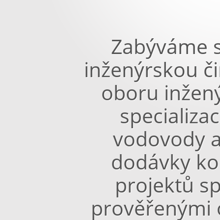
Zabýváme s
inženýrskou č
oboru inžen
specializac
vodovody a
dodávky ko
projektů s
prověřenými 