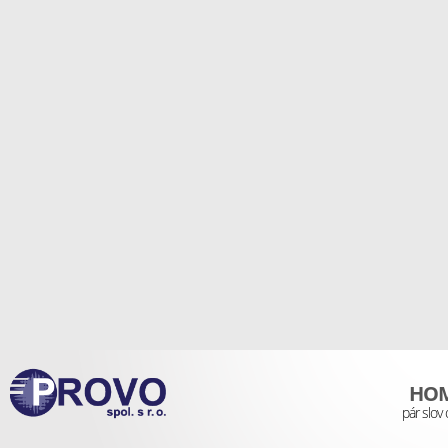
HO
pár slov